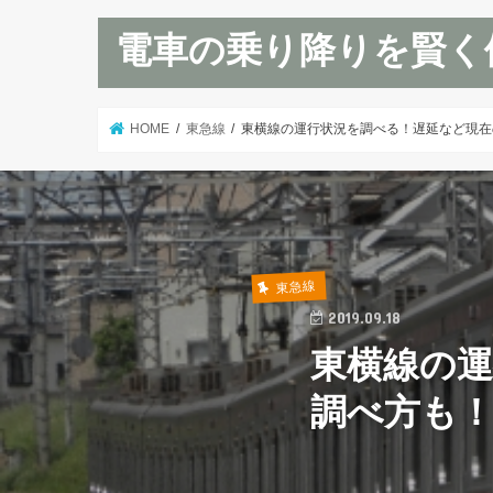
電車の乗り降りを賢く
HOME
東急線
東横線の運行状況を調べる！遅延など現在
東急線
2019.09.18
東横線の
調べ方も