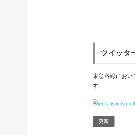
ツイッタ
東急各線におい
す。
Tweets by tokyu_off